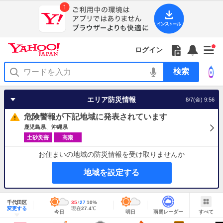
Yahoo!
Yahoo!
フ
フ
Yahoo!
お
サ
Yahoo!
新
JAPAN
ログイン
JAPAN
ォ
ォ
JAPAN
知
イ
JAPAN
着
ア
ロ
ロ
か
ら
ド
ID
Yahoo!
着
プ
ー
ー
ら
せ
メ
で
検
せ
リ
を
の
一
ニ
ロ
索
替
を
開
お
覧
ュ
グ
え
使
く
知
を
ー
イ
テ
う
エリア防災情報
8/7(金) 9:56
ら
開
を
ン
ー
せ
く
開
マ
危険警報が下記地域に発表されています
く
あ
り
鹿児島県
沖縄県
土砂災害
高潮
お住まいの地域の防災情報を受け取りませんか
地域を設定する
地
域
千代田区
最
35
最
降
27
10
%
情
明
雨
す
今
変更する
高
低
水
現
現在
27.4
℃
報
今日
明日
雨雲レーダー
すべて
日
雲
べ
日
気
気
確
在
の
レ
て
の
温
温
率
気
Yahoo!
天
ー