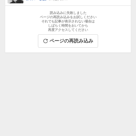
数
メ
お
ン
す
読み込みに失敗しました
ト
す
ページの再読み込みをお試しください
数
それでも記事が表示されない場合は
め
しばらく時間をおいてから
記
再度アクセスしてください
事
ページの再読み込み