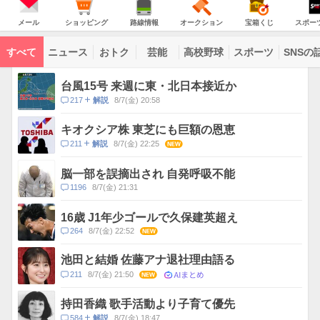
JAPAN
天
温
気
ダ
の
気
ー
メ
シ
路
オ
宝
ス
主
ー
ョ
線
ー
箱
ポ
メール
ショッピング
路線情報
オークション
宝箱くじ
スポー
な
ル
ッ
情
ク
く
ー
サ
ピ
報
シ
じ
ツ
ー
コ
ン
ョ
ナ
ビ
すべて
ニュース
おトク
芸能
高校野球
スポーツ
SNSの
グ
ン
ビ
ン
ス
テ
ト
ン
ピ
台風15号 来週に東・北日本接近か
ツ
ッ
一
コ
217
8/7(金) 20:58
解説
ク
覧
メ
ス
ン
キオクシア株 東芝にも巨額の恩恵
ト
コ
211
8/7(金) 22:25
NEW
解説
数
メ
ン
脳一部を誤摘出され 自発呼吸不能
ト
コ
1196
8/7(金) 21:31
数
メ
ン
16歳 J1年少ゴールで久保建英超え
ト
コ
264
8/7(金) 22:52
NEW
数
メ
ン
池田と結婚 佐藤アナ退社理由語る
ト
AIまとめ
コ
211
8/7(金) 21:50
NEW
数
メ
ン
持田香織 歌手活動より子育て優先
ト
コ
584
8/7(金) 18:47
解説